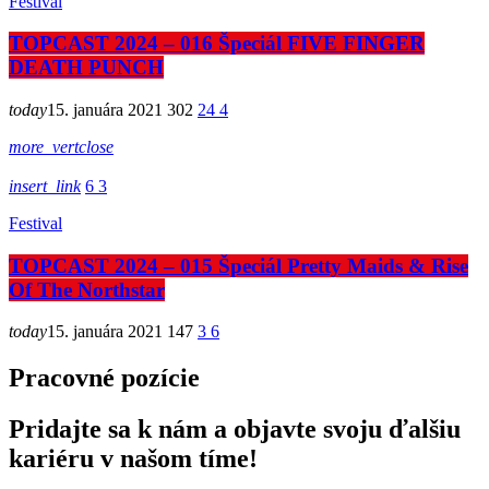
Festival
TOPCAST 2024 – 016 Špeciál FIVE FINGER
DEATH PUNCH
today
15. januára 2021
302
24
4
more_vert
close
insert_link
6
3
Festival
TOPCAST 2024 – 015 Špeciál Pretty Maids & Rise
Of The Northstar
today
15. januára 2021
147
3
6
Pracovné pozície
Pridajte sa k nám a objavte svoju ďalšiu
kariéru v našom tíme!