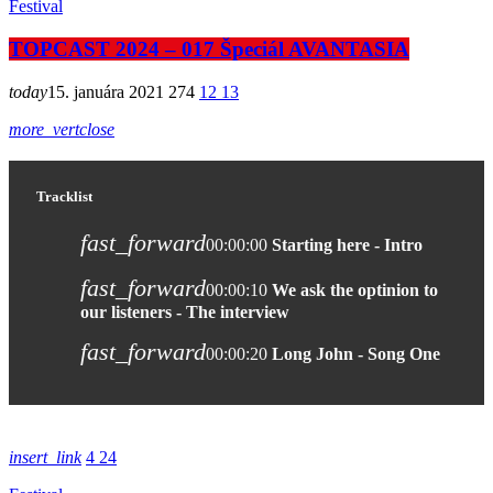
Festival
TOPCAST 2024 – 017 Špeciál AVANTASIA
today
15. januára 2021
274
12
13
more_vert
close
Tracklist
fast_forward
00:00:00
Starting here - Intro
fast_forward
00:00:10
We ask the optinion to
our listeners - The interview
fast_forward
00:00:20
Long John - Song One
insert_link
4
24