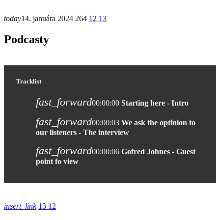
today
14. januára 2024
264
12
13
Podcasty
Tracklist
fast_forward
00:00:00
Starting here - Intro
fast_forward
00:00:03
We ask the optinion to
our listeners - The interview
fast_forward
00:00:06
Gofred Johnes - Guest
point fo view
insert_link
13
12