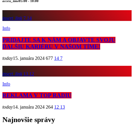
access_time
05:00 - 10:00
insert_link
7
14
Info
PRIDAJTE SA K NÁM A OBJAVTE SVOJU
ĎALŠIU KARIÉRU V NAŠOM TÍME!
today
15. januára 2024
677
14
7
insert_link
13
12
Info
REKLAMA V TOP RADIU
today
14. januára 2024
264
12
13
Najnovšie správy