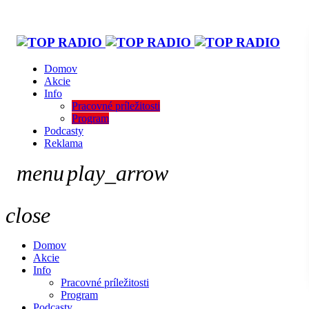
Domov
Akcie
Info
Pracovné príležitosti
Program
Podcasty
Reklama
menu
play_arrow
close
Domov
Akcie
Info
Pracovné príležitosti
Program
Podcasty