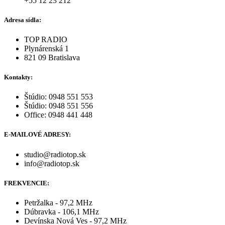
+55 12 23 212
Adresa sídla:
TOP RADIO
Plynárenská 1
821 09 Bratislava
Kontakty:
Štúdio: 0948 551 553
Štúdio: 0948 551 556
Office: 0948 441 448
E-MAILOVÉ ADRESY:
studio@radiotop.sk
info@radiotop.sk
FREKVENCIE:
Petržalka - 97,2 MHz
Dúbravka - 106,1 MHz
Devínska Nová Ves - 97,2 MHz