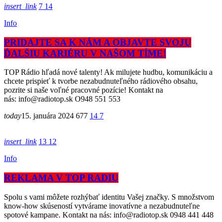
insert_link
7
14
Info
PRIDAJTE SA K NÁM A OBJAVTE SVOJU
ĎALŠIU KARIÉRU V NAŠOM TÍME!
TOP Rádio hľadá nové talenty! Ak milujete hudbu, komunikáciu a
chcete prispieť k tvorbe nezabudnuteľného rádiového obsahu,
pozrite si naše voľné pracovné pozície! Kontakt na
nás: info@radiotop.sk O948 551 553
today
15. januára 2024
677
14
7
insert_link
13
12
Info
REKLAMA V TOP RADIU
Spolu s vami môžete rozhýbať identitu Vašej značky. S množstvom
know-how skúseností vytvárame inovatívne a nezabudnuteľne
spotové kampane. Kontakt na nás: info@radiotop.sk 0948 441 448