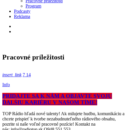
Pracovné príležitosti
Program
Podcasty
Reklama
Pracovné príležitosti
insert_link
7
14
Info
PRIDAJTE SA K NÁM A OBJAVTE SVOJU
ĎALŠIU KARIÉRU V NAŠOM TÍME!
TOP Rádio hľadá nové talenty! Ak milujete hudbu, komunikáciu a
chcete prispieť k tvorbe nezabudnuteľného rádiového obsahu,
pozrite si naše voľné pracovné pozície! Kontakt na
nás: info@radiotop.sk O948 551 553