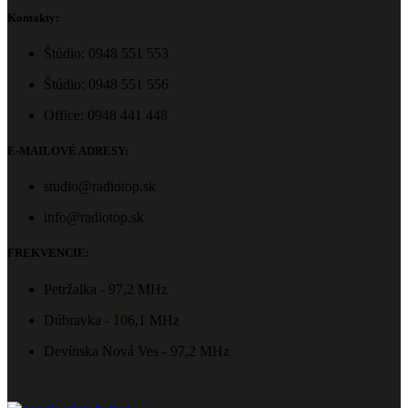
Kontakty:
Štúdio: 0948 551 553
Štúdio: 0948 551 556
Office: 0948 441 448
E-MAILOVÉ ADRESY:
studio@radiotop.sk
info@radiotop.sk
FREKVENCIE:
Petržalka - 97,2 MHz
Dúbravka - 106,1 MHz
Devínska Nová Ves - 97,2 MHz